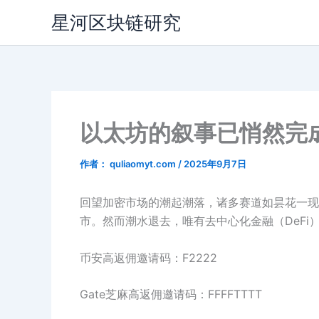
跳
星河区块链研究
至
内
容
以太坊的叙事已悄然完
作者：
quliaomyt.com
/
2025年9月7日
回望加密市场的潮起潮落，诸多赛道如昙花一现：Crypt
市。然而潮水退去，唯有去中心化金融（DeF
币安高返佣邀请码：F2222
Gate芝麻高返佣邀请码：FFFFTTTT