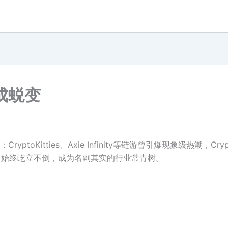
成蜕变
oKitties、Axie Infinity等链游曾引爆现象级热潮，Cry
i）始终屹立不倒，成为名副其实的行业常青树。