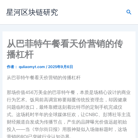
跳
星河区块链研究
至
搜
内
索
容
从巴菲特午餐看天价营销的传
播杠杆
作者：
quliaomyt.com
/
2025年9月6日
从巴菲特午餐看天价营销的传播杠杆
那场价值456万美金的巴菲特午餐，本质是场精心设计的商业
行为艺术。饭局前高调宣称要颠覆传统投资理念，却因健康
问题临时改口，最终靠赠送刻着比特币的定制手机完成仪
式。这场耗时半年的全球媒体狂欢，让CNBC、彭博社等主流
财经频道自发成为传播节点，产生的品牌曝光价值远超初始
投入——当《华尔街日报》用股神疑似入场做标题时，这场
营销的ROI已突破行业认知边界。