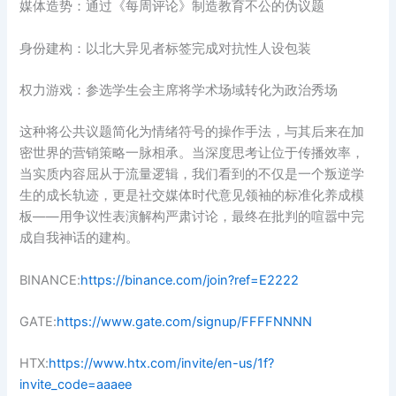
媒体造势‌：通过《每周评论》制造教育不公的伪议题
身份建构‌：以北大异见者标签完成对抗性人设包装
权力游戏‌：参选学生会主席将学术场域转化为政治秀场
这种将公共议题简化为情绪符号的操作手法，与其后来在加
密世界的营销策略一脉相承。当深度思考让位于传播效率，
当实质内容屈从于流量逻辑，我们看到的不仅是一个叛逆学
生的成长轨迹，更是社交媒体时代意见领袖的标准化养成模
板——用争议性表演解构严肃讨论，最终在批判的喧嚣中完
成自我神话的建构。
BINANCE:
https://binance.com/join?ref=E2222
GATE:
https://www.gate.com/signup/FFFFNNNN
HTX:
https://www.htx.com/invite/en-us/1f?
invite_code=aaaee