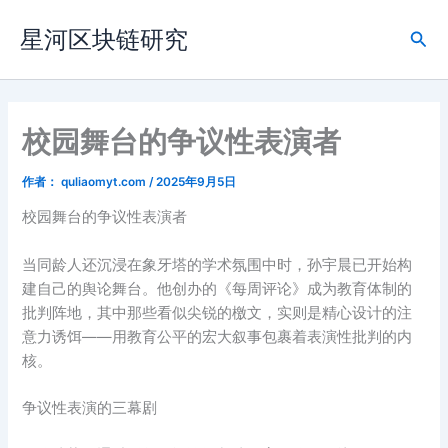
跳
星河区块链研究
至
搜
内
索
容
校园舞台的争议性表演者‌
作者：
quliaomyt.com
/
2025年9月5日
校园舞台的争议性表演者‌
当同龄人还沉浸在象牙塔的学术氛围中时，孙宇晨已开始构
建自己的舆论舞台。他创办的《每周评论》成为教育体制的
批判阵地，其中那些看似尖锐的檄文，实则是精心设计的注
意力诱饵——用教育公平的宏大叙事包裹着表演性批判的内
核。
争议性表演的三幕剧‌