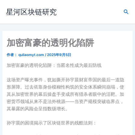
跳
星河区块链研究
至
搜
内
索
容
加密富豪的透明化陷阱
作者：
quliaomyt.com
/
2025年9月5日
加密富豪的透明化陷阱：当匿名性成为最后防线‌
这场资产曝光事件，犹如撕开孙宇晨财富帝国的最后一道隐
形屏障。过去依靠身份模糊性构筑的安全体系瞬间崩塌，使
其从加密世界的幕后操盘手变成所有猎杀者眼中的活靶。加
密货币领域从来不是法外桃源——当资产规模突破临界点，
其暴露的风险会呈指数级增长。
孙宇晨的困境揭示了区块链世界的残酷法则：