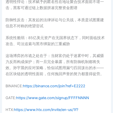
透明性悖论‌：技术赋予的匿名性在地址聚合技术面前不堪一
击，黑客可通过链上数据拼凑完整资金图谱
防御性反击‌：其发起的法律诉讼与公关战，本质是试图重建
信息不对称的绝望尝试
系统性脆弱‌：85亿美元资产在无国界状态下，同时面临技术
攻击、司法追索与黑市绑架的三重威胁
这场博弈的吊诡之处在于：当财富仍处于迷雾中时，其威慑
力反而构成保护；而一旦完全暴露，所有防御机制都将失
效。孙宇晨的应对策略，恰似试图用漏勺舀回泼出的水——
在区块链的透明性面前，任何挽回声誉的努力都显得徒劳。
BINANCE:
https://binance.com/join?ref=E2222
GATE:
https://www.gate.com/signup/FFFFNNNN
HTX:
https://www.htx.com/invite/en-us/1f?