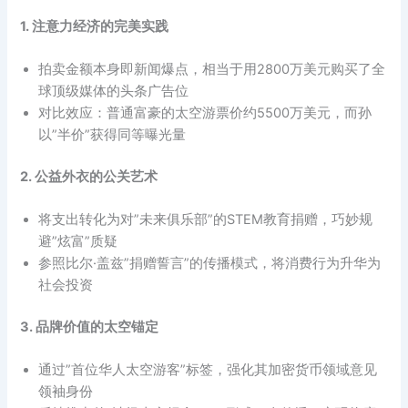
1. 注意力经济的完美实践
拍卖金额本身即新闻爆点，相当于用2800万美元购买了全
球顶级媒体的头条广告位
对比效应：普通富豪的太空游票价约5500万美元，而孙
以”半价”获得同等曝光量
2. 公益外衣的公关艺术
将支出转化为对”未来俱乐部”的STEM教育捐赠，巧妙规
避”炫富”质疑
参照比尔·盖兹”捐赠誓言”的传播模式，将消费行为升华为
社会投资
3. 品牌价值的太空锚定
通过”首位华人太空游客”标签，强化其加密货币领域意见
领袖身份