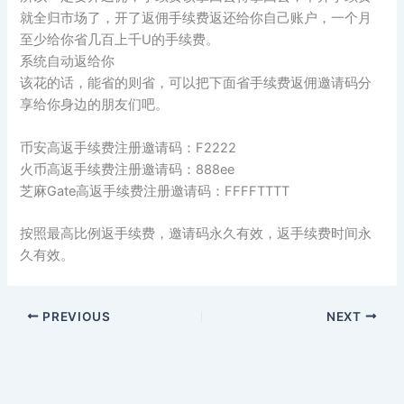
就全归市场了，开了返佣手续费返还给你自己账户，一个月
至少给你省几百上千U的手续费。
系统自动返给你
该花的话，能省的则省，可以把下面省手续费返佣邀请码分
享给你身边的朋友们吧。
币安高返手续费注册邀请码：F2222
火币高返手续费注册邀请码：888ee
芝麻Gate高返手续费注册邀请码：FFFFTTTT
按照最高比例返手续费，邀请码永久有效，返手续费时间永
久有效。
PREVIOUS
NEXT